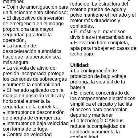
mantener.
reducido. La estructura del
Cojín de amortiguación para
●
motor a prueba de agua y
un funcionamiento silencioso;
polvo mantiene el frenado y el
El dispositivo de inversión
●
motor más duraderos y
de emergencia en el mango
confiables.
proporciona una mayor
El mástil y el marco son
●
seguridad para toda la
divisibles e intercambiables.
operación.
Elevación libre completa,
●
La función de
●
apta para trabajar en casas de
desaceleración automática
techo bajo.
hace que la operación sea
más segura.
Utilidad:
La válvula de alivio de
●
La configuración de
●
presión incorporada protege
protección de bajo voltaje
los camiones de sobrecargas
prolonga la vida útil de la
y aumenta la confiabilidad.
batería.
El frenado aplicado con la
●
El diseño concentrado de
●
manija en posición vertical y
los componentes electrónicos
horizontal aumenta la
simplifica el circuito y facilita
seguridad de la carretilla.
el acceso para ensamblar,
Interruptor de desconexión
●
depurar y mantener.
de energía de emergencia.
La tecnología CANbus
●
Interruptor de baja velocidad
●
reduce la complejidad del
con forma de tortuga.
cableado y aumenta la
Control de velocidad
●
confiabilidad.