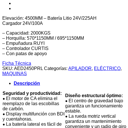
Elevación: 4500MM – Batería Litio 24V/225AH
Cargador 24V/100A
– Capacidad: 2000KGS
– Horquilla: 570*1150MM / 695*1150MM
– Empuñadura RUYI
– Controlador CURTIS
– Con patas de apoyo
Ficha Técnica
SKU:
AED2450PRL
Categorías:
APILADOR
,
ELÉCTRICO
,
MAQUINAS
Descripción
Seguridad y productividad:
Diseño estructural óptimo:
El motor de CA elimina el
●
El centro de gravedad bajo
●
reemplazo de las escobillas
garantiza un funcionamiento
de carbón.
estable.
Display multifunción con BDI
●
La rueda motriz vertical
●
y cuentahoras.
garantiza un mantenimiento
La batería lateral es fácil de
●
conveniente y un radio de giro