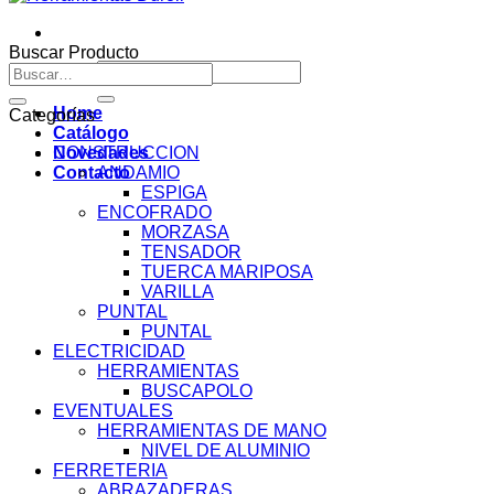
Buscar Producto
Buscar
Buscar
por:
por:
Home
Categorías
Catálogo
Novedades
CONSTRUCCION
Contacto
ANDAMIO
ESPIGA
ENCOFRADO
MORZASA
TENSADOR
TUERCA MARIPOSA
VARILLA
PUNTAL
PUNTAL
ELECTRICIDAD
HERRAMIENTAS
BUSCAPOLO
EVENTUALES
HERRAMIENTAS DE MANO
NIVEL DE ALUMINIO
FERRETERIA
ABRAZADERAS