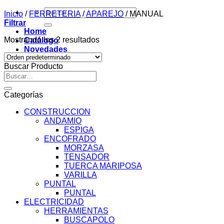
Buscar
Inicio
/
FERRETERIA
/
APAREJO
/
MANUAL
por:
Filtrar
Home
Mostrando los 2 resultados
Catálogo
Novedades
Contacto
Buscar Producto
Buscar
por:
Categorías
CONSTRUCCION
ANDAMIO
ESPIGA
ENCOFRADO
MORZASA
TENSADOR
TUERCA MARIPOSA
VARILLA
PUNTAL
PUNTAL
ELECTRICIDAD
HERRAMIENTAS
BUSCAPOLO