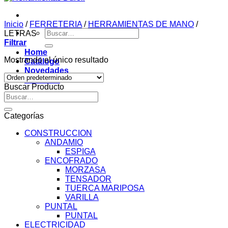
Inicio
/
FERRETERIA
/
HERRAMIENTAS DE MANO
/
Buscar
LETRAS
por:
Filtrar
Home
Mostrando el único resultado
Catálogo
Novedades
Contacto
Buscar Producto
Buscar
por:
Categorías
CONSTRUCCION
ANDAMIO
ESPIGA
ENCOFRADO
MORZASA
TENSADOR
TUERCA MARIPOSA
VARILLA
PUNTAL
PUNTAL
ELECTRICIDAD