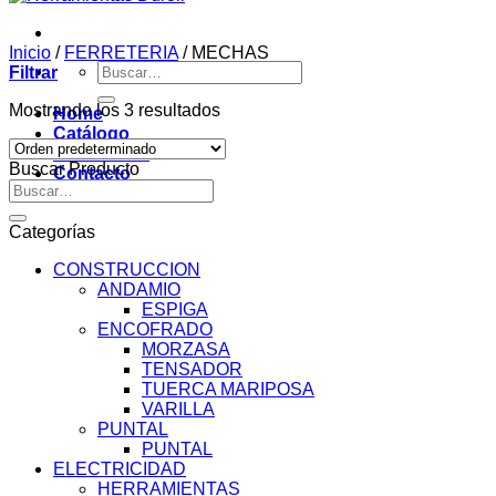
Inicio
/
FERRETERIA
/
MECHAS
Buscar
Filtrar
por:
Mostrando los 3 resultados
Home
Catálogo
Novedades
Buscar Producto
Contacto
Buscar
por:
Categorías
CONSTRUCCION
ANDAMIO
ESPIGA
ENCOFRADO
MORZASA
TENSADOR
TUERCA MARIPOSA
VARILLA
PUNTAL
PUNTAL
ELECTRICIDAD
HERRAMIENTAS