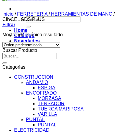
Inicio
/
FERRETERIA
/
HERRAMIENTAS DE MANO
/
Buscar
CINCEL SDS PLUS
por:
Filtrar
Home
Mostrando el único resultado
Catálogo
Novedades
Contacto
Buscar Producto
Buscar
por:
Categorías
CONSTRUCCION
ANDAMIO
ESPIGA
ENCOFRADO
MORZASA
TENSADOR
TUERCA MARIPOSA
VARILLA
PUNTAL
PUNTAL
ELECTRICIDAD