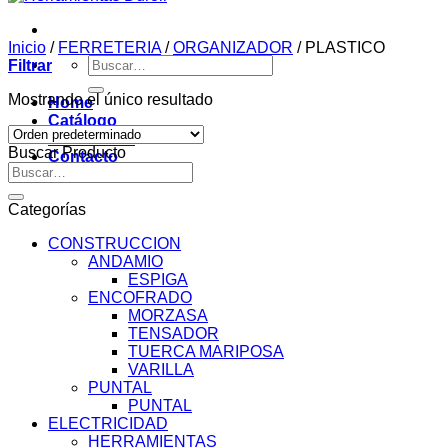
Inicio
/
FERRETERIA
/
ORGANIZADOR
/
PLASTICO
Buscar
Filtrar
por:
Mostrando el único resultado
Home
Catálogo
Novedades
Buscar Producto
Contacto
Buscar
por:
Categorías
CONSTRUCCION
ANDAMIO
ESPIGA
ENCOFRADO
MORZASA
TENSADOR
TUERCA MARIPOSA
VARILLA
PUNTAL
PUNTAL
ELECTRICIDAD
HERRAMIENTAS