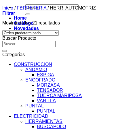
Buscar
Inicio
/
FERRETERIA
/
HERR. AUTOMOTRIZ
por:
Filtrar
Home
Mostrando los 21 resultados
Catálogo
Novedades
Contacto
Buscar Producto
Buscar
por:
Categorías
CONSTRUCCION
ANDAMIO
ESPIGA
ENCOFRADO
MORZASA
TENSADOR
TUERCA MARIPOSA
VARILLA
PUNTAL
PUNTAL
ELECTRICIDAD
HERRAMIENTAS
BUSCAPOLO