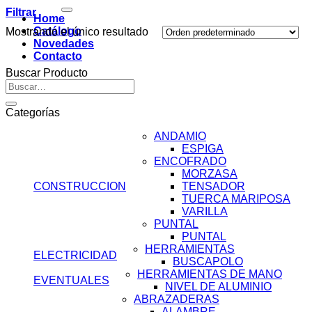
por:
Filtrar
Home
Catálogo
Mostrando el único resultado
Novedades
Contacto
Buscar Producto
Buscar
por:
Categorías
ANDAMIO
ESPIGA
ENCOFRADO
MORZASA
CONSTRUCCION
TENSADOR
TUERCA MARIPOSA
VARILLA
PUNTAL
PUNTAL
HERRAMIENTAS
ELECTRICIDAD
BUSCAPOLO
HERRAMIENTAS DE MANO
EVENTUALES
NIVEL DE ALUMINIO
ABRAZADERAS
ALAMBRE