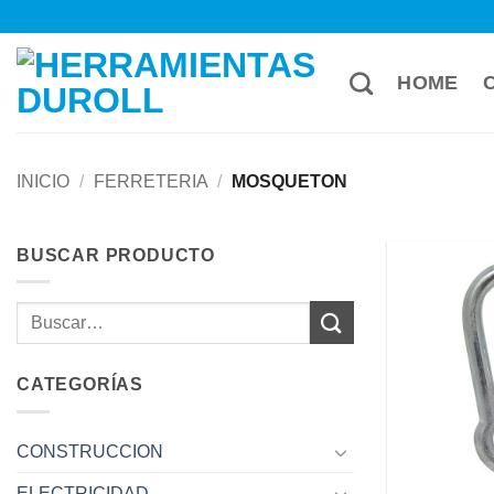
Saltar
al
contenido
HOME
INICIO
/
FERRETERIA
/
MOSQUETON
BUSCAR PRODUCTO
Buscar
por:
CATEGORÍAS
CONSTRUCCION
ELECTRICIDAD