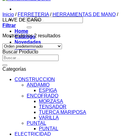
Inicio
/
FERRETERIA
/
HERRAMIENTAS DE MANO
/
Buscar
LLAVE DE CAÑO
por:
Filtrar
Home
Mostrando los 2 resultados
Catálogo
Novedades
Contacto
Buscar Producto
Buscar
por:
Categorías
CONSTRUCCION
ANDAMIO
ESPIGA
ENCOFRADO
MORZASA
TENSADOR
TUERCA MARIPOSA
VARILLA
PUNTAL
PUNTAL
ELECTRICIDAD