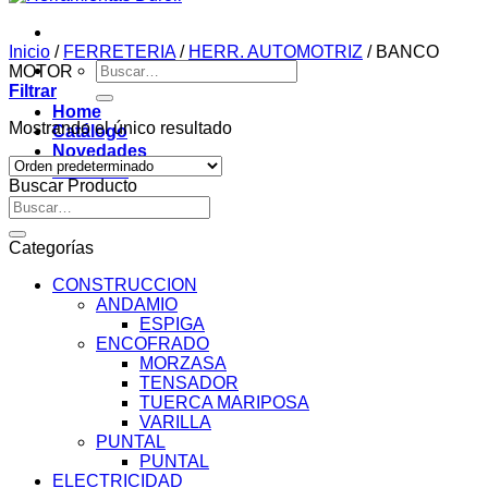
Inicio
/
FERRETERIA
/
HERR. AUTOMOTRIZ
/
BANCO
Buscar
MOTOR
por:
Filtrar
Home
Mostrando el único resultado
Catálogo
Novedades
Contacto
Buscar Producto
Buscar
por:
Categorías
CONSTRUCCION
ANDAMIO
ESPIGA
ENCOFRADO
MORZASA
TENSADOR
TUERCA MARIPOSA
VARILLA
PUNTAL
PUNTAL
ELECTRICIDAD