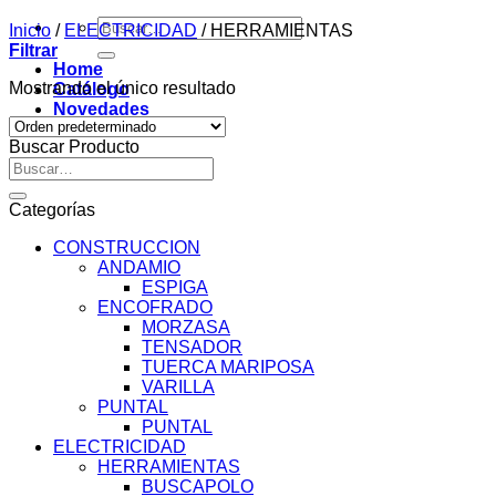
Buscar
Inicio
/
ELECTRICIDAD
/
HERRAMIENTAS
por:
Filtrar
Home
Mostrando el único resultado
Catálogo
Novedades
Contacto
Buscar Producto
Buscar
por:
Categorías
CONSTRUCCION
ANDAMIO
ESPIGA
ENCOFRADO
MORZASA
TENSADOR
TUERCA MARIPOSA
VARILLA
PUNTAL
PUNTAL
ELECTRICIDAD
HERRAMIENTAS
BUSCAPOLO