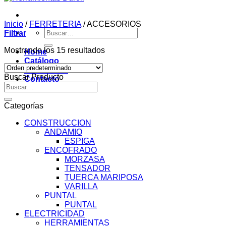
Inicio
/
FERRETERIA
/
ACCESORIOS
Buscar
Filtrar
por:
Mostrando los 15 resultados
Home
Catálogo
Novedades
Buscar Producto
Contacto
Buscar
por:
Categorías
CONSTRUCCION
ANDAMIO
ESPIGA
ENCOFRADO
MORZASA
TENSADOR
TUERCA MARIPOSA
VARILLA
PUNTAL
PUNTAL
ELECTRICIDAD
HERRAMIENTAS