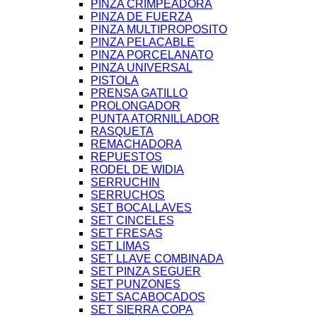
PINZA CRIMPEADORA
PINZA DE FUERZA
PINZA MULTIPROPOSITO
PINZA PELACABLE
PINZA PORCELANATO
PINZA UNIVERSAL
PISTOLA
PRENSA GATILLO
PROLONGADOR
PUNTA ATORNILLADOR
RASQUETA
REMACHADORA
REPUESTOS
RODEL DE WIDIA
SERRUCHIN
SERRUCHOS
SET BOCALLAVES
SET CINCELES
SET FRESAS
SET LIMAS
SET LLAVE COMBINADA
SET PINZA SEGUER
SET PUNZONES
SET SACABOCADOS
SET SIERRA COPA