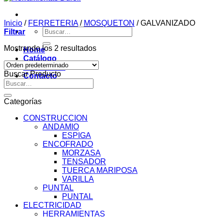
Inicio
/
FERRETERIA
/
MOSQUETON
/
GALVANIZADO
Buscar
Filtrar
por:
Mostrando los 2 resultados
Home
Catálogo
Novedades
Buscar Producto
Contacto
Buscar
por:
Categorías
CONSTRUCCION
ANDAMIO
ESPIGA
ENCOFRADO
MORZASA
TENSADOR
TUERCA MARIPOSA
VARILLA
PUNTAL
PUNTAL
ELECTRICIDAD
HERRAMIENTAS