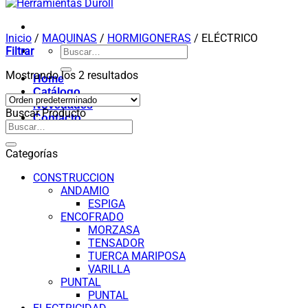
Inicio
/
MAQUINAS
/
HORMIGONERAS
/
ELÉCTRICO
Buscar
Filtrar
por:
Mostrando los 2 resultados
Home
Catálogo
Novedades
Buscar Producto
Contacto
Buscar
por:
Categorías
CONSTRUCCION
ANDAMIO
ESPIGA
ENCOFRADO
MORZASA
TENSADOR
TUERCA MARIPOSA
VARILLA
PUNTAL
PUNTAL