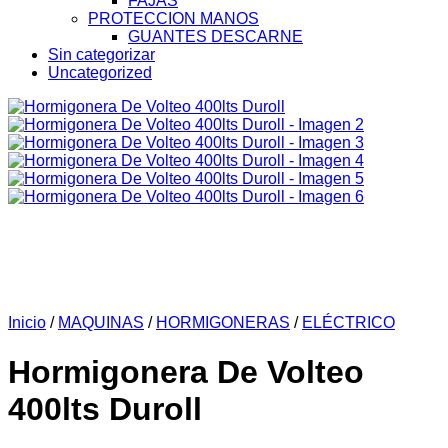
FAJAS
PROTECCION MANOS
GUANTES DESCARNE
Sin categorizar
Uncategorized
Inicio
/
MAQUINAS
/
HORMIGONERAS
/
ELÉCTRICO
Hormigonera De Volteo
400lts Duroll