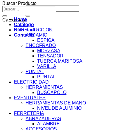
Buscar Producto
Buscar
Buscar
por:
por:
Home
Categorías
Catálogo
Novedades
CONSTRUCCION
Contacto
ANDAMIO
ESPIGA
ENCOFRADO
MORZASA
TENSADOR
TUERCA MARIPOSA
VARILLA
PUNTAL
PUNTAL
ELECTRICIDAD
HERRAMIENTAS
BUSCAPOLO
EVENTUALES
HERRAMIENTAS DE MANO
NIVEL DE ALUMINIO
FERRETERIA
ABRAZADERAS
ALAMBRE
ACCESORIOS