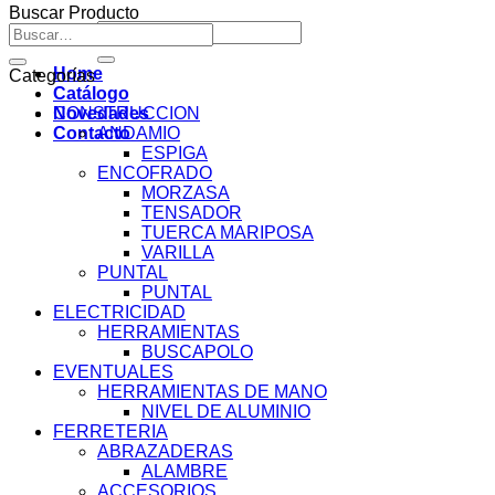
Buscar Producto
Buscar
Buscar
por:
por:
Home
Categorías
Catálogo
Novedades
CONSTRUCCION
Contacto
ANDAMIO
ESPIGA
ENCOFRADO
MORZASA
TENSADOR
TUERCA MARIPOSA
VARILLA
PUNTAL
PUNTAL
ELECTRICIDAD
HERRAMIENTAS
BUSCAPOLO
EVENTUALES
HERRAMIENTAS DE MANO
NIVEL DE ALUMINIO
FERRETERIA
ABRAZADERAS
ALAMBRE
ACCESORIOS