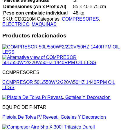
Válvula de seguridad
Sí
Dimensiones (An x Prof x Al)
85 × 40 × 75 cm
Peso con embalaje individual
46 kg
SKU:
CD0210M
Categorías:
COMPRESORES
,
ELÉCTRICO
,
MAQUINAS
Productos relacionados
COMPRESORES
COMPRESOR 50L/550W*2/220V/50HZ 1440RPM OIL
LESS
EQUIPO DE PINTAR
Pistola De Tolva P/ Revest., Goteles Y Decoracion