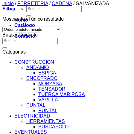
Inicio
/
FERRETERIA
/
CADENA
/
GALVANIZADA
Buscar
Filtrar
por:
Mostrando el único resultado
Home
Catálogo
Novedades
Buscar Producto
Contacto
Buscar
por:
Categorías
CONSTRUCCION
ANDAMIO
ESPIGA
ENCOFRADO
MORZASA
TENSADOR
TUERCA MARIPOSA
VARILLA
PUNTAL
PUNTAL
ELECTRICIDAD
HERRAMIENTAS
BUSCAPOLO
EVENTUALES