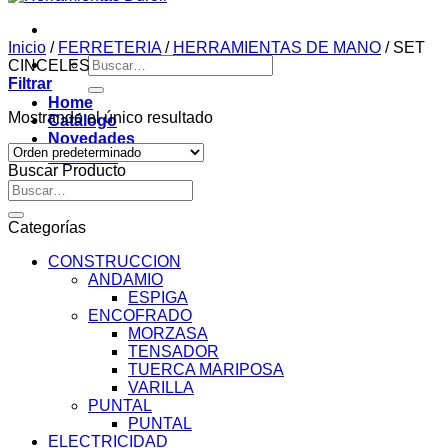
Inicio
/
FERRETERIA
/
HERRAMIENTAS DE MANO
/
SET
Buscar
CINCELES
por:
Filtrar
Home
Mostrando el único resultado
Catálogo
Novedades
Contacto
Buscar Producto
Buscar
por:
Categorías
CONSTRUCCION
ANDAMIO
ESPIGA
ENCOFRADO
MORZASA
TENSADOR
TUERCA MARIPOSA
VARILLA
PUNTAL
PUNTAL
ELECTRICIDAD