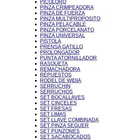
PICOLORO
PINZA CRIMPEADORA
PINZA DE FUERZA
PINZA MULTIPROPOSITO
PINZA PELACABLE
PINZA PORCELANATO
PINZA UNIVERSAL
PISTOLA
PRENSA GATILLO
PROLONGADOR
PUNTA ATORNILLADOR
RASQUETA
REMACHADORA
REPUESTOS
RODEL DE WIDIA
SERRUCHIN
SERRUCHOS
SET BOCALLAVES
SET CINCELES
SET FRESAS
SET LIMAS
SET LLAVE COMBINADA
SET PINZA SEGUER
SET PUNZONES
SET SACABOCADOS