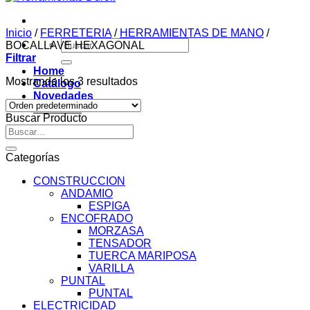
Inicio
/
FERRETERIA
/
HERRAMIENTAS DE MANO
/
Buscar
BOCALLAVE HEXAGONAL
por:
Filtrar
Home
Mostrando los 3 resultados
Catálogo
Novedades
Contacto
Buscar Producto
Buscar
por:
Categorías
CONSTRUCCION
ANDAMIO
ESPIGA
ENCOFRADO
MORZASA
TENSADOR
TUERCA MARIPOSA
VARILLA
PUNTAL
PUNTAL
ELECTRICIDAD