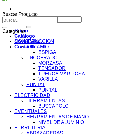
Buscar Producto
Buscar
Buscar
por:
por:
Home
Categorías
Catálogo
Novedades
CONSTRUCCION
Contacto
ANDAMIO
ESPIGA
ENCOFRADO
MORZASA
TENSADOR
TUERCA MARIPOSA
VARILLA
PUNTAL
PUNTAL
ELECTRICIDAD
HERRAMIENTAS
BUSCAPOLO
EVENTUALES
HERRAMIENTAS DE MANO
NIVEL DE ALUMINIO
FERRETERIA
ABRAZADERAS