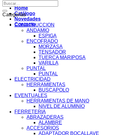
por:
Buscar
por:
Home
Catálogo
Categorías
Novedades
Contacto
CONSTRUCCION
ANDAMIO
ESPIGA
ENCOFRADO
MORZASA
TENSADOR
TUERCA MARIPOSA
VARILLA
PUNTAL
PUNTAL
ELECTRICIDAD
HERRAMIENTAS
BUSCAPOLO
EVENTUALES
HERRAMIENTAS DE MANO
NIVEL DE ALUMINIO
FERRETERIA
ABRAZADERAS
ALAMBRE
ACCESORIOS
ADAPTADOR BOCALLAVE