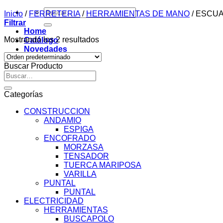
Buscar
Inicio
/
FERRETERIA
/
HERRAMIENTAS DE MANO
/
ESCUA
por:
Filtrar
Home
Mostrando los 2 resultados
Catálogo
Novedades
Contacto
Buscar Producto
Buscar
por:
Categorías
CONSTRUCCION
ANDAMIO
ESPIGA
ENCOFRADO
MORZASA
TENSADOR
TUERCA MARIPOSA
VARILLA
PUNTAL
PUNTAL
ELECTRICIDAD
HERRAMIENTAS
BUSCAPOLO