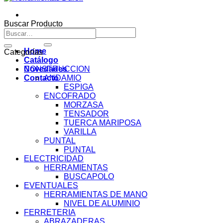
Buscar Producto
Buscar
Buscar
por:
por:
Home
Categorías
Catálogo
Novedades
CONSTRUCCION
Contacto
ANDAMIO
ESPIGA
ENCOFRADO
MORZASA
TENSADOR
TUERCA MARIPOSA
VARILLA
PUNTAL
PUNTAL
ELECTRICIDAD
HERRAMIENTAS
BUSCAPOLO
EVENTUALES
HERRAMIENTAS DE MANO
NIVEL DE ALUMINIO
FERRETERIA
ABRAZADERAS