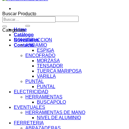
Buscar Producto
Buscar
Buscar
por:
por:
Home
Categorías
Catálogo
Novedades
CONSTRUCCION
Contacto
ANDAMIO
ESPIGA
ENCOFRADO
MORZASA
TENSADOR
TUERCA MARIPOSA
VARILLA
PUNTAL
PUNTAL
ELECTRICIDAD
HERRAMIENTAS
BUSCAPOLO
EVENTUALES
HERRAMIENTAS DE MANO
NIVEL DE ALUMINIO
FERRETERIA
ABRAZADERAS