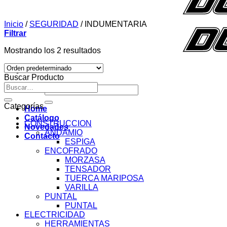
Inicio
/
SEGURIDAD
/
INDUMENTARIA
Filtrar
Mostrando los 2 resultados
Buscar Producto
Buscar
Buscar
por:
por:
Categorías
Home
Catálogo
CONSTRUCCION
Novedades
ANDAMIO
Contacto
ESPIGA
ENCOFRADO
MORZASA
TENSADOR
TUERCA MARIPOSA
VARILLA
PUNTAL
PUNTAL
ELECTRICIDAD
HERRAMIENTAS