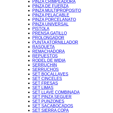
PINZA CRIMPEADORA
PINZA DE FUERZA
PINZA MULTIPROPOSITO
PINZA PELACABLE
PINZA PORCELANATO
PINZA UNIVERSAL
PISTOLA
PRENSA GATILLO
PROLONGADOR
PUNTA ATORNILLADOR
RASQUETA
REMACHADORA
REPUESTOS
RODEL DE WIDIA
SERRUCHIN
SERRUCHOS
SET BOCALLAVES
SET CINCELES
SET FRESAS
SET LIMAS
SET LLAVE COMBINADA
SET PINZA SEGUER
SET PUNZONES
SET SACABOCADOS
SET SIERRA COPA