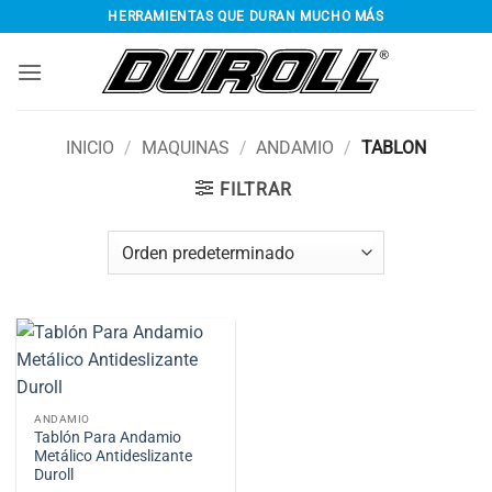
Saltar
HERRAMIENTAS QUE DURAN MUCHO MÁS
al
contenido
INICIO
/
MAQUINAS
/
ANDAMIO
/
TABLON
FILTRAR
ANDAMIO
Tablón Para Andamio
Metálico Antideslizante
Duroll