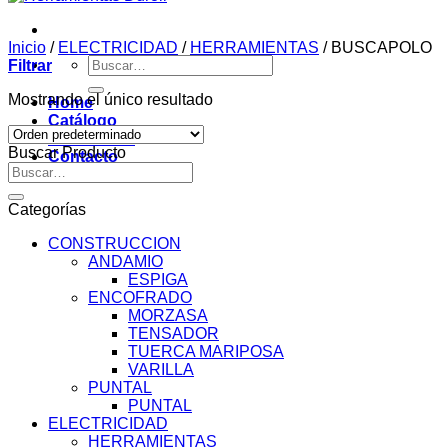
Inicio
/
ELECTRICIDAD
/
HERRAMIENTAS
/
BUSCAPOLO
Buscar
Filtrar
por:
Mostrando el único resultado
Home
Catálogo
Novedades
Buscar Producto
Contacto
Buscar
por:
Categorías
CONSTRUCCION
ANDAMIO
ESPIGA
ENCOFRADO
MORZASA
TENSADOR
TUERCA MARIPOSA
VARILLA
PUNTAL
PUNTAL
ELECTRICIDAD
HERRAMIENTAS