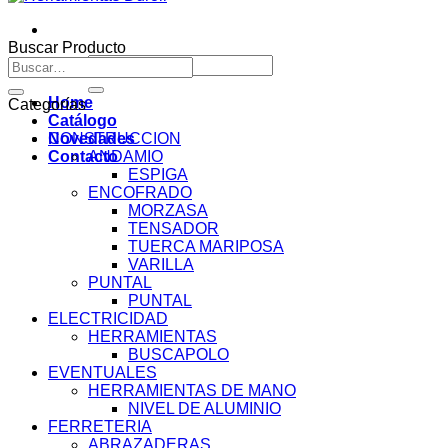
Buscar Producto
Buscar
Buscar
por:
por:
Home
Categorías
Catálogo
Novedades
CONSTRUCCION
Contacto
ANDAMIO
ESPIGA
ENCOFRADO
MORZASA
TENSADOR
TUERCA MARIPOSA
VARILLA
PUNTAL
PUNTAL
ELECTRICIDAD
HERRAMIENTAS
BUSCAPOLO
EVENTUALES
HERRAMIENTAS DE MANO
NIVEL DE ALUMINIO
FERRETERIA
ABRAZADERAS