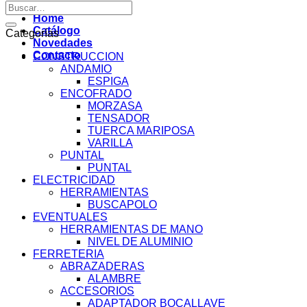
por:
Buscar
por:
Home
Catálogo
Categorías
Novedades
Contacto
CONSTRUCCION
ANDAMIO
ESPIGA
ENCOFRADO
MORZASA
TENSADOR
TUERCA MARIPOSA
VARILLA
PUNTAL
PUNTAL
ELECTRICIDAD
HERRAMIENTAS
BUSCAPOLO
EVENTUALES
HERRAMIENTAS DE MANO
NIVEL DE ALUMINIO
FERRETERIA
ABRAZADERAS
ALAMBRE
ACCESORIOS
ADAPTADOR BOCALLAVE