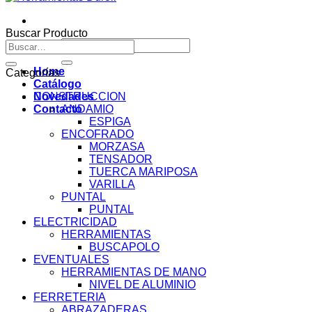
Buscar Producto
Buscar
Buscar
por:
por:
Home
Categorías
Catálogo
Novedades
CONSTRUCCION
Contacto
ANDAMIO
ESPIGA
ENCOFRADO
MORZASA
TENSADOR
TUERCA MARIPOSA
VARILLA
PUNTAL
PUNTAL
ELECTRICIDAD
HERRAMIENTAS
BUSCAPOLO
EVENTUALES
HERRAMIENTAS DE MANO
NIVEL DE ALUMINIO
FERRETERIA
ABRAZADERAS