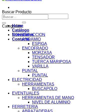
Buscar Producto
Buscar
Buscar
por:
por:
Home
Categorías
Catálogo
Novedades
CONSTRUCCION
Contacto
ANDAMIO
ESPIGA
ENCOFRADO
MORZASA
TENSADOR
TUERCA MARIPOSA
VARILLA
PUNTAL
PUNTAL
ELECTRICIDAD
HERRAMIENTAS
BUSCAPOLO
EVENTUALES
HERRAMIENTAS DE MANO
NIVEL DE ALUMINIO
FERRETERIA
ABRAZADERAS