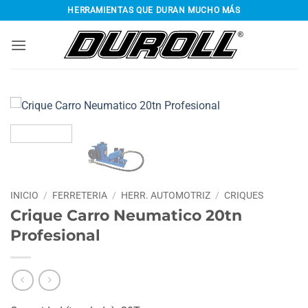
Saltar
HERRAMIENTAS QUE DURAN MUCHO MÁS
al
contenido
INICIO
/
FERRETERIA
/
HERR. AUTOMOTRIZ
/
CRIQUES
Crique Carro Neumatico 20tn
Profesional