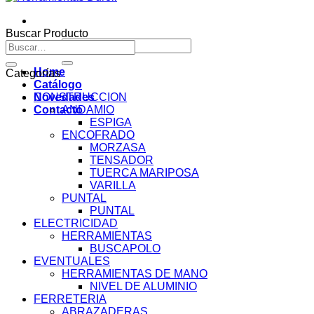
Buscar Producto
Buscar
Buscar
por:
por:
Home
Categorías
Catálogo
Novedades
CONSTRUCCION
Contacto
ANDAMIO
ESPIGA
ENCOFRADO
MORZASA
TENSADOR
TUERCA MARIPOSA
VARILLA
PUNTAL
PUNTAL
ELECTRICIDAD
HERRAMIENTAS
BUSCAPOLO
EVENTUALES
HERRAMIENTAS DE MANO
NIVEL DE ALUMINIO
FERRETERIA
ABRAZADERAS