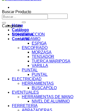
Buscar Producto
Buscar
Buscar
por:
por:
Home
Categorías
Catálogo
Novedades
CONSTRUCCION
Contacto
ANDAMIO
ESPIGA
ENCOFRADO
MORZASA
TENSADOR
TUERCA MARIPOSA
VARILLA
PUNTAL
PUNTAL
ELECTRICIDAD
HERRAMIENTAS
BUSCAPOLO
EVENTUALES
HERRAMIENTAS DE MANO
NIVEL DE ALUMINIO
FERRETERIA
ABRAZADERAS