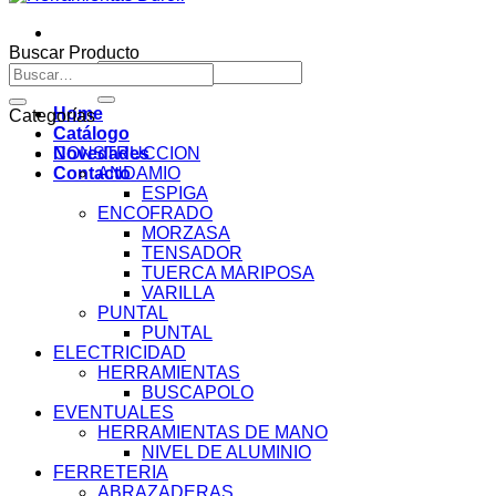
Buscar Producto
Buscar
Buscar
por:
por:
Home
Categorías
Catálogo
Novedades
CONSTRUCCION
Contacto
ANDAMIO
ESPIGA
ENCOFRADO
MORZASA
TENSADOR
TUERCA MARIPOSA
VARILLA
PUNTAL
PUNTAL
ELECTRICIDAD
HERRAMIENTAS
BUSCAPOLO
EVENTUALES
HERRAMIENTAS DE MANO
NIVEL DE ALUMINIO
FERRETERIA
ABRAZADERAS