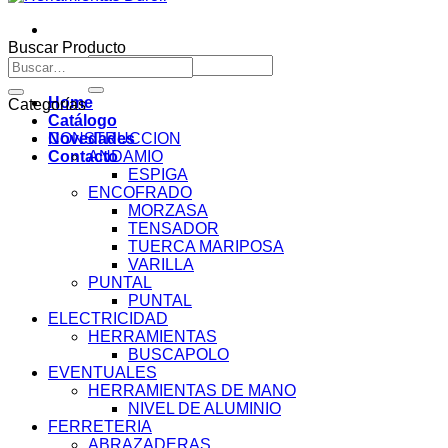
Buscar Producto
Buscar
Buscar
por:
por:
Home
Categorías
Catálogo
Novedades
CONSTRUCCION
Contacto
ANDAMIO
ESPIGA
ENCOFRADO
MORZASA
TENSADOR
TUERCA MARIPOSA
VARILLA
PUNTAL
PUNTAL
ELECTRICIDAD
HERRAMIENTAS
BUSCAPOLO
EVENTUALES
HERRAMIENTAS DE MANO
NIVEL DE ALUMINIO
FERRETERIA
ABRAZADERAS