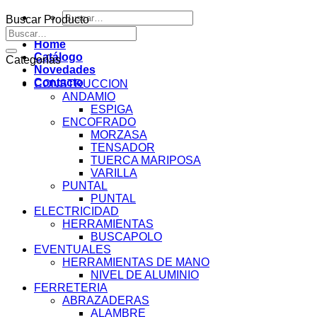
Buscar
Buscar Producto
por:
Buscar
por:
Home
Catálogo
Categorías
Novedades
Contacto
CONSTRUCCION
ANDAMIO
ESPIGA
ENCOFRADO
MORZASA
TENSADOR
TUERCA MARIPOSA
VARILLA
PUNTAL
PUNTAL
ELECTRICIDAD
HERRAMIENTAS
BUSCAPOLO
EVENTUALES
HERRAMIENTAS DE MANO
NIVEL DE ALUMINIO
FERRETERIA
ABRAZADERAS
ALAMBRE