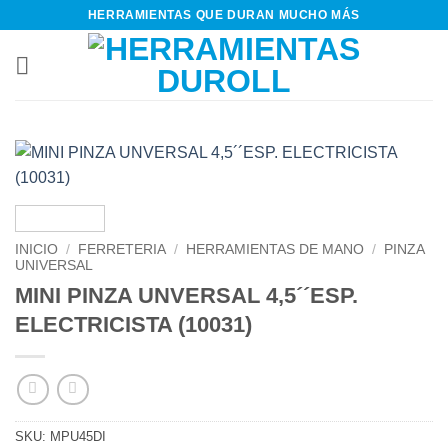
Saltar
HERRAMIENTAS QUE DURAN MUCHO MÁS
al
contenido
INICIO
/
FERRETERIA
/
HERRAMIENTAS DE MANO
/
PINZA
UNIVERSAL
MINI PINZA UNVERSAL 4,5´´ESP.
ELECTRICISTA (10031)
SKU:
MPU45DI