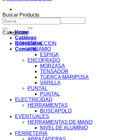
Buscar Producto
Buscar
Buscar
por:
por:
Home
Categorías
Catálogo
Novedades
CONSTRUCCION
Contacto
ANDAMIO
ESPIGA
ENCOFRADO
MORZASA
TENSADOR
TUERCA MARIPOSA
VARILLA
PUNTAL
PUNTAL
ELECTRICIDAD
HERRAMIENTAS
BUSCAPOLO
EVENTUALES
HERRAMIENTAS DE MANO
NIVEL DE ALUMINIO
FERRETERIA
ABRAZADERAS