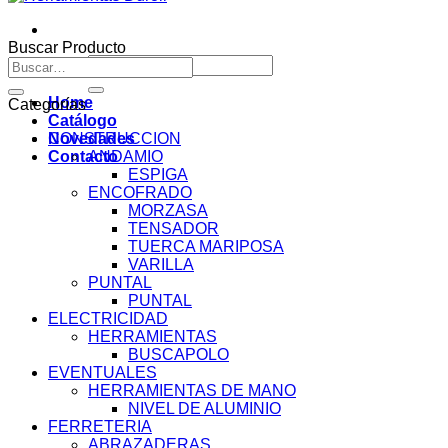
Buscar Producto
Buscar
Buscar
por:
por:
Home
Categorías
Catálogo
Novedades
CONSTRUCCION
Contacto
ANDAMIO
ESPIGA
ENCOFRADO
MORZASA
TENSADOR
TUERCA MARIPOSA
VARILLA
PUNTAL
PUNTAL
ELECTRICIDAD
HERRAMIENTAS
BUSCAPOLO
EVENTUALES
HERRAMIENTAS DE MANO
NIVEL DE ALUMINIO
FERRETERIA
ABRAZADERAS