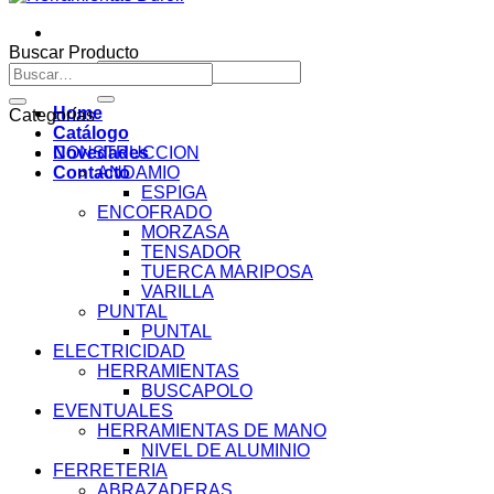
Buscar Producto
Buscar
Buscar
por:
por:
Home
Categorías
Catálogo
Novedades
CONSTRUCCION
Contacto
ANDAMIO
ESPIGA
ENCOFRADO
MORZASA
TENSADOR
TUERCA MARIPOSA
VARILLA
PUNTAL
PUNTAL
ELECTRICIDAD
HERRAMIENTAS
BUSCAPOLO
EVENTUALES
HERRAMIENTAS DE MANO
NIVEL DE ALUMINIO
FERRETERIA
ABRAZADERAS