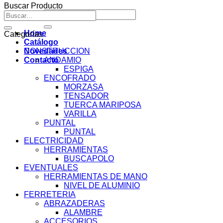
Buscar Producto
Buscar
Buscar
por:
por:
Home
Categorías
Catálogo
Novedades
CONSTRUCCION
Contacto
ANDAMIO
ESPIGA
ENCOFRADO
MORZASA
TENSADOR
TUERCA MARIPOSA
VARILLA
PUNTAL
PUNTAL
ELECTRICIDAD
HERRAMIENTAS
BUSCAPOLO
EVENTUALES
HERRAMIENTAS DE MANO
NIVEL DE ALUMINIO
FERRETERIA
ABRAZADERAS
ALAMBRE
ACCESORIOS