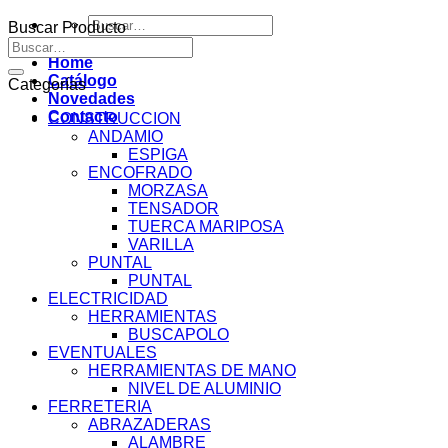
Buscar
Buscar Producto
por:
Buscar
por:
Home
Catálogo
Categorías
Novedades
Contacto
CONSTRUCCION
ANDAMIO
ESPIGA
ENCOFRADO
MORZASA
TENSADOR
TUERCA MARIPOSA
VARILLA
PUNTAL
PUNTAL
ELECTRICIDAD
HERRAMIENTAS
BUSCAPOLO
EVENTUALES
HERRAMIENTAS DE MANO
NIVEL DE ALUMINIO
FERRETERIA
ABRAZADERAS
ALAMBRE