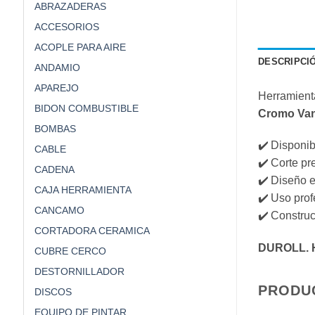
ABRAZADERAS
ACCESORIOS
ACOPLE PARA AIRE
DESCRIPCI
ANDAMIO
APAREJO
Herramienta
BIDON COMBUSTIBLE
Cromo Van
BOMBAS
✔️ Disponi
CABLE
✔️ Corte pr
CADENA
✔️ Diseño 
CAJA HERRAMIENTA
✔️ Uso prof
CANCAMO
✔️ Construc
CORTADORA CERAMICA
DUROLL. H
CUBRE CERCO
DESTORNILLADOR
PRODU
DISCOS
EQUIPO DE PINTAR