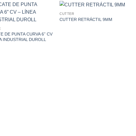
CUTTER
CUTTER RETRÁCTIL 9MM
E
TE DE PUNTA CURVA 6” CV
EA INDUSTRIAL DUROLL
C
C