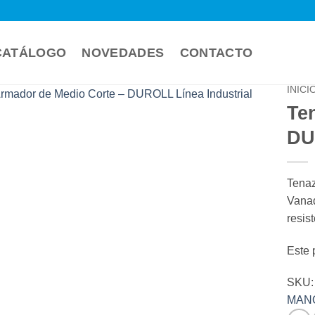
CATÁLOGO
NOVEDADES
CONTACTO
INICI
Te
DU
Tenaz
Vanad
resis
Este 
SKU
MAN