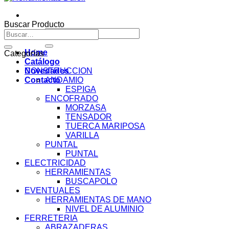
Buscar Producto
Buscar
Buscar
por:
por:
Home
Categorías
Catálogo
Novedades
CONSTRUCCION
Contacto
ANDAMIO
ESPIGA
ENCOFRADO
MORZASA
TENSADOR
TUERCA MARIPOSA
VARILLA
PUNTAL
PUNTAL
ELECTRICIDAD
HERRAMIENTAS
BUSCAPOLO
EVENTUALES
HERRAMIENTAS DE MANO
NIVEL DE ALUMINIO
FERRETERIA
ABRAZADERAS