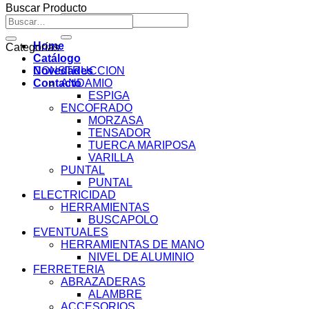
Buscar Producto
Buscar
Buscar
por:
por:
Home
Categorías
Catálogo
Novedades
CONSTRUCCION
Contacto
ANDAMIO
ESPIGA
ENCOFRADO
MORZASA
TENSADOR
TUERCA MARIPOSA
VARILLA
PUNTAL
PUNTAL
ELECTRICIDAD
HERRAMIENTAS
BUSCAPOLO
EVENTUALES
HERRAMIENTAS DE MANO
NIVEL DE ALUMINIO
FERRETERIA
ABRAZADERAS
ALAMBRE
ACCESORIOS