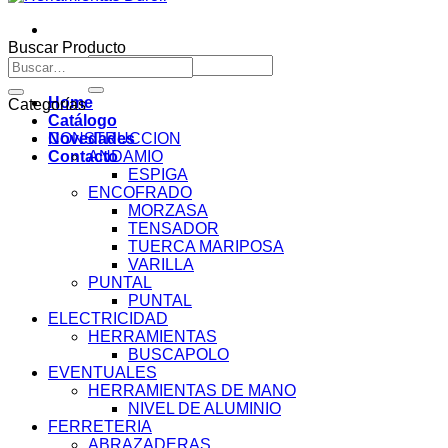
Buscar Producto
Buscar
Buscar
por:
por:
Home
Categorías
Catálogo
Novedades
CONSTRUCCION
Contacto
ANDAMIO
ESPIGA
ENCOFRADO
MORZASA
TENSADOR
TUERCA MARIPOSA
VARILLA
PUNTAL
PUNTAL
ELECTRICIDAD
HERRAMIENTAS
BUSCAPOLO
EVENTUALES
HERRAMIENTAS DE MANO
NIVEL DE ALUMINIO
FERRETERIA
ABRAZADERAS