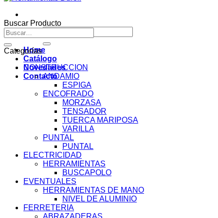
Buscar Producto
Buscar
Buscar
por:
por:
Home
Categorías
Catálogo
Novedades
CONSTRUCCION
Contacto
ANDAMIO
ESPIGA
ENCOFRADO
MORZASA
TENSADOR
TUERCA MARIPOSA
VARILLA
PUNTAL
PUNTAL
ELECTRICIDAD
HERRAMIENTAS
BUSCAPOLO
EVENTUALES
HERRAMIENTAS DE MANO
NIVEL DE ALUMINIO
FERRETERIA
ABRAZADERAS