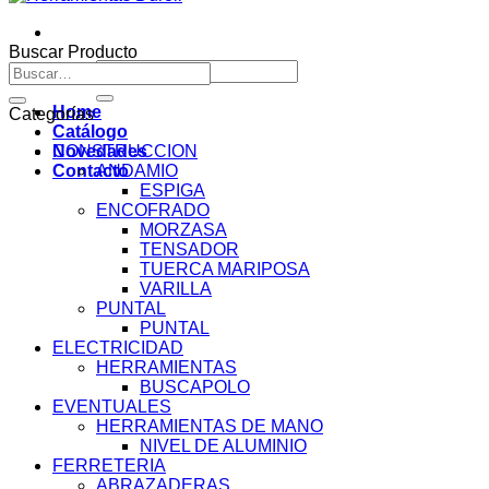
Buscar Producto
Buscar
Buscar
por:
por:
Home
Categorías
Catálogo
Novedades
CONSTRUCCION
Contacto
ANDAMIO
ESPIGA
ENCOFRADO
MORZASA
TENSADOR
TUERCA MARIPOSA
VARILLA
PUNTAL
PUNTAL
ELECTRICIDAD
HERRAMIENTAS
BUSCAPOLO
EVENTUALES
HERRAMIENTAS DE MANO
NIVEL DE ALUMINIO
FERRETERIA
ABRAZADERAS